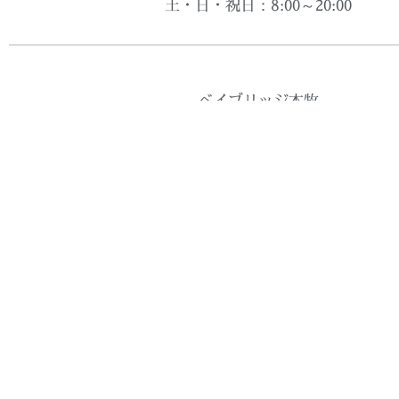
土・日・祝日：8:00～20:00
ベイブリッジ本牧
平日：6:00～19:00
土：7:00～17:00
日・祝日：休